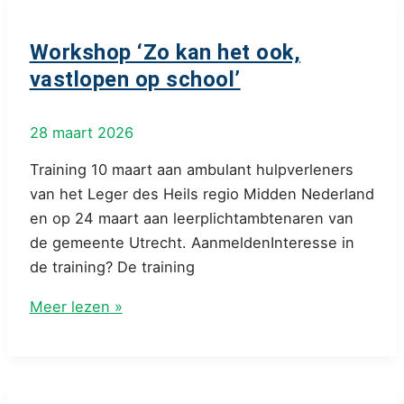
gedragen
fundament
Workshop ‘Zo kan het ook,
vastlopen op school’
28 maart 2026
Training 10 maart aan ambulant hulpverleners
van het Leger des Heils regio Midden Nederland
en op 24 maart aan leerplichtambtenaren van
de gemeente Utrecht. AanmeldenInteresse in
de training? De training
Workshop
Meer lezen »
‘Zo
kan
het
ook,