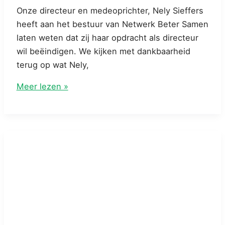
Onze directeur en medeoprichter, Nely Sieffers
heeft aan het bestuur van Netwerk Beter Samen
laten weten dat zij haar opdracht als directeur
wil beëindigen. We kijken met dankbaarheid
terug op wat Nely,
Nely
Meer lezen »
Sieffers
stopt
als
directeur
van
Netwerk
Beter
Samen