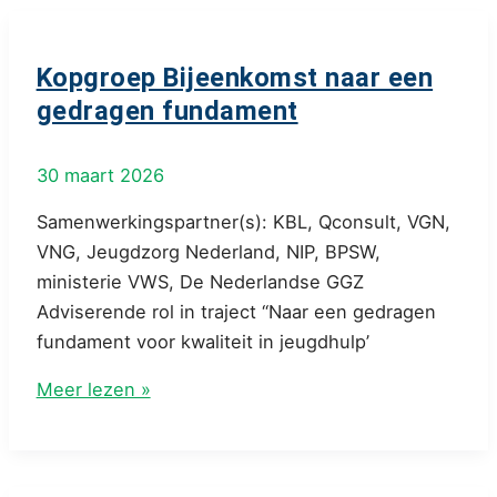
een
gedragen
fundament
Kopgroep Bijeenkomst naar een
gedragen fundament
30 maart 2026
Samenwerkingspartner(s): KBL, Qconsult, VGN,
VNG, Jeugdzorg Nederland, NIP, BPSW,
ministerie VWS, De Nederlandse GGZ
Adviserende rol in traject “Naar een gedragen
fundament voor kwaliteit in jeugdhulp’
Kopgroep
Meer lezen »
Bijeenkomst
naar
een