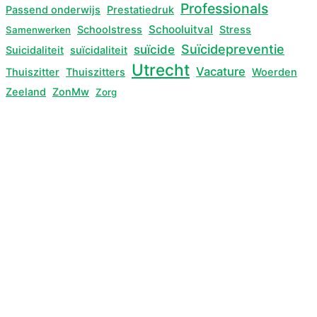
Professionals
Passend onderwijs
Prestatiedruk
Schooluitval
Schoolstress
Stress
Samenwerken
Suïcidepreventie
suïcide
Suicidaliteit
suïcidaliteit
Utrecht
Vacature
Thuiszitter
Thuiszitters
Woerden
Zeeland
ZonMw
Zorg