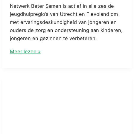
Netwerk Beter Samen is actief in alle zes de
jeugdhulpregio’s van Utrecht en Flevoland om
met ervaringsdeskundigheid van jongeren en
ouders de zorg en ondersteuning aan kinderen,
jongeren en gezinnen te verbeteren.
Netwerk
Meer lezen »
Beter
Samen
actief
in
zes
jeugdhulpregio’s