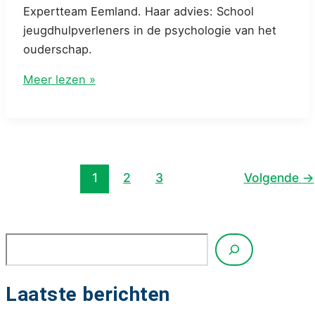
Expertteam Eemland. Haar advies: School
jeugdhulpverleners in de psychologie van het
ouderschap.
‘School
Meer lezen »
hulpverleners
in
de
psychologie
Bericht
van
1
2
3
Volgende
→
paginering
ouderschap’
Zoeken
Laatste berichten