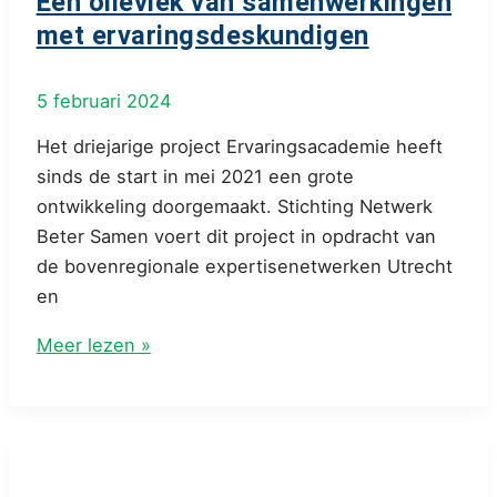
Een olievlek van samenwerkingen
met ervaringsdeskundigen
5 februari 2024
Het driejarige project Ervaringsacademie heeft
sinds de start in mei 2021 een grote
ontwikkeling doorgemaakt. Stichting Netwerk
Beter Samen voert dit project in opdracht van
de bovenregionale expertisenetwerken Utrecht
en
Een
Meer lezen »
olievlek
van
samenwerkingen
met
ervaringsdeskundigen