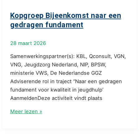
gedragen
fundament
Kopgroep Bijeenkomst naar een
gedragen fundament
28 maart 2026
Samenwerkingspartner(s): KBL, Qconsult, VGN,
VNG, Jeugdzorg Nederland, NIP, BPSW,
ministerie VWS, De Nederlandse GGZ
Adviserende rol in traject “Naar een gedragen
fundament voor kwaliteit in jeugdhulp’
AanmeldenDeze activiteit vindt plaats
Kopgroep
Meer lezen »
Bijeenkomst
naar
een