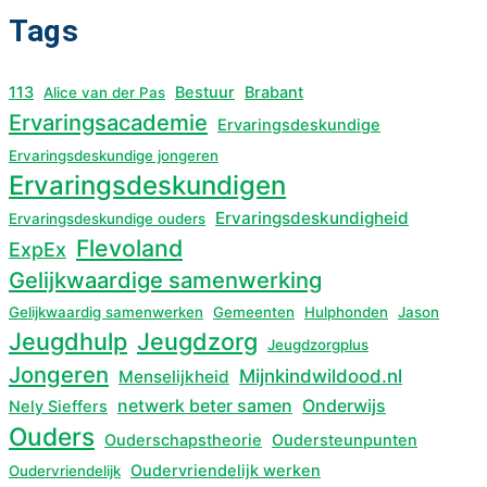
Tags
113
Bestuur
Brabant
Alice van der Pas
Ervaringsacademie
Ervaringsdeskundige
Ervaringsdeskundige jongeren
Ervaringsdeskundigen
Ervaringsdeskundigheid
Ervaringsdeskundige ouders
Flevoland
ExpEx
Gelijkwaardige samenwerking
Gelijkwaardig samenwerken
Gemeenten
Hulphonden
Jason
Jeugdhulp
Jeugdzorg
Jeugdzorgplus
Jongeren
Mijnkindwildood.nl
Menselijkheid
netwerk beter samen
Onderwijs
Nely Sieffers
Ouders
Ouderschapstheorie
Oudersteunpunten
Oudervriendelijk werken
Oudervriendelijk