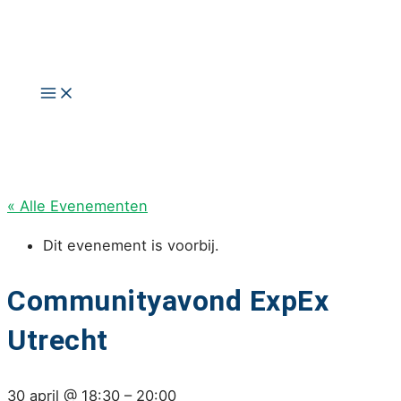
Ga
naar
de
inhoud
Main
Menu
« Alle Evenementen
Dit evenement is voorbij.
Communityavond ExpEx
Utrecht
30 april
@
18:30
–
20:00